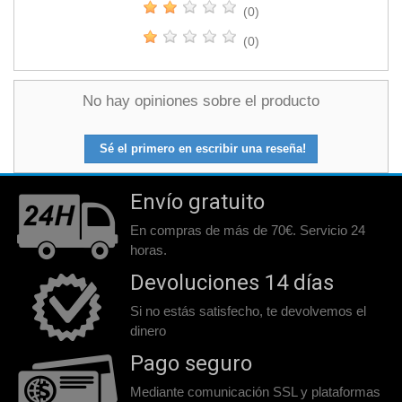
(0)
(0)
No hay opiniones sobre el producto
Sé el primero en escribir una reseña!
Envío gratuito
En compras de más de 70€. Servicio 24
horas.
Devoluciones 14 días
Si no estás satisfecho, te devolvemos el
dinero
Pago seguro
Mediante comunicación SSL y plataformas