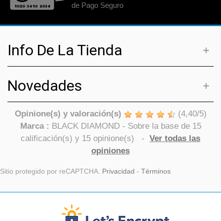
de Pago Seguro
Info De La Tienda
Novedades
Opinione(s) y valoración(s)
(
4,40
/
5
)
Marca :
BLACK DIAMOND
- Sobre la base de
15
calificación(s) y
15
opinione(s)
-
Ver todas las
opiniones
Sitio protegido por reCAPTCHA.
Privacidad
-
Términos