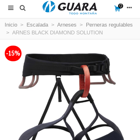
0
Inicio
>
Escalada
>
Arneses
>
Perneras regulables
>
ARNES BLACK DIAMOND SOLUTION
-15%