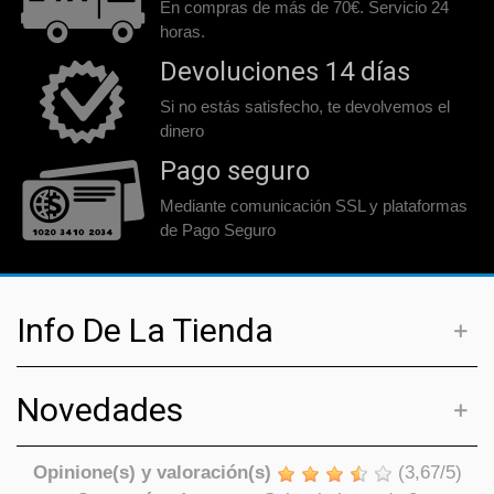
En compras de más de 70€. Servicio 24
horas.
Devoluciones 14 días
Si no estás satisfecho, te devolvemos el
dinero
Pago seguro
Mediante comunicación SSL y plataformas
de Pago Seguro
Info De La Tienda
Novedades
Opinione(s) y valoración(s)
(
3,67
/
5
)