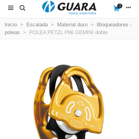
0
Inicio
>
Escalada
>
Material duro
>
Bloqueadores -
poleas
>
POLEA PETZL P66 GEMINI doble