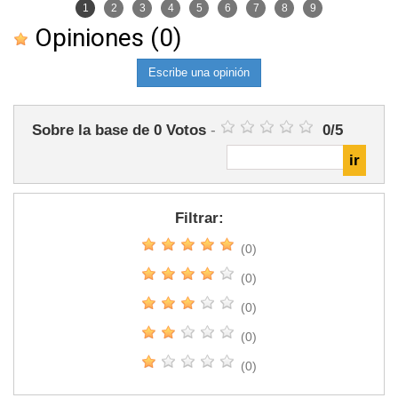
1
2
3
4
5
6
7
8
9
Opiniones
(0)
Escribe una opinión
Sobre la base de
0
Votos
-
0
/
5
Filtrar:
(0)
(0)
(0)
(0)
(0)