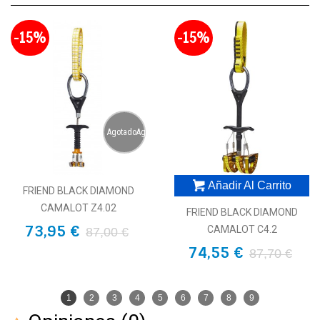
-15%
-15%
AgotadoAgotado
Añadir Al Carrito
FRIEND BLACK DIAMOND
CAMALOT Z4.02
FRIEND BLACK DIAMOND
73,95 €
CAMALOT C4.2
87,00 €
74,55 €
87,70 €
1
2
3
4
5
6
7
8
9