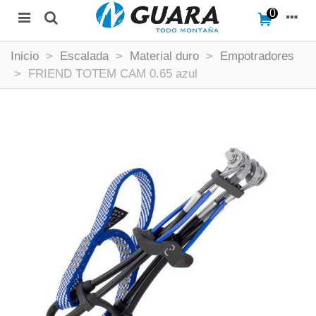
0
Inicio
>
Escalada
>
Material duro
>
Empotradores
>
FRIEND TOTEM CAM 0.65 azul