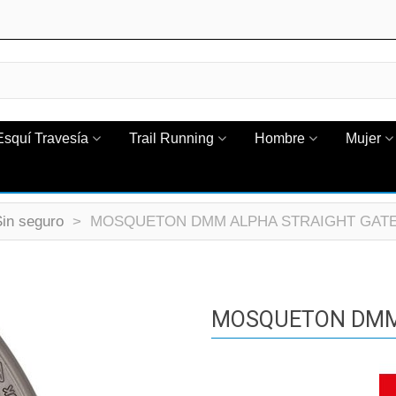
Esquí Travesía
Trail Running
Hombre
Mujer
in seguro
>
MOSQUETON DMM ALPHA STRAIGHT GAT
MOSQUETON DMM 