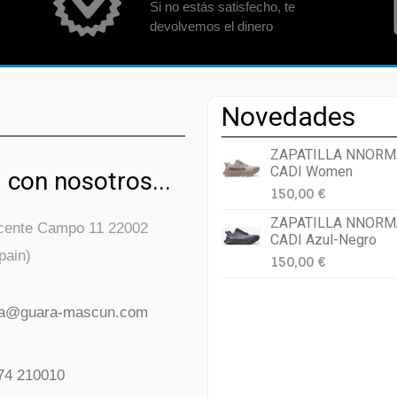
Si no estás satisfecho, te
devolvemos el dinero
Novedades
ZAPATILLA NNORM
CADI Women
 con nosotros...
150,00 €
ZAPATILLA NNORM
icente Campo 11 22002
CADI Azul-Negro
pain)
150,00 €
da@guara-mascun.com
74 210010