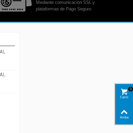
Mediante comunicación SSL y
plataformas de Pago Seguro
AL
AL
0
Carro
Arriba