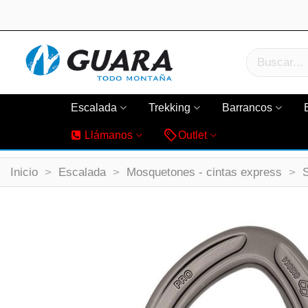
Escalada
Trekking
Barrancos
Llámanos
Outlet
Inicio
>
Escalada
>
Mosquetones - cintas express
>
S