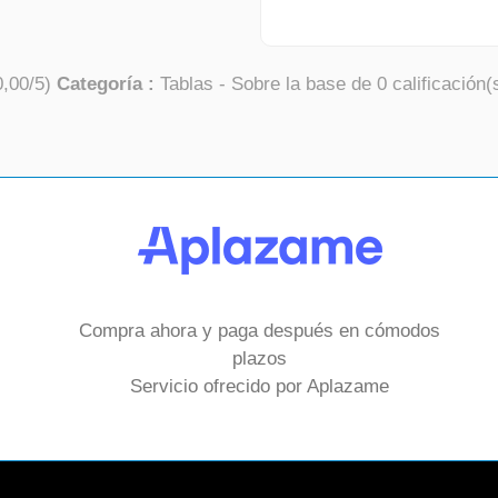
0,00
/
5
)
Categoría :
Tablas
- Sobre la base de
0
calificación(
Compra ahora y paga después en cómodos
plazos
Servicio ofrecido por Aplazame