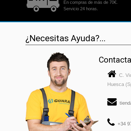
En compras de más de 70€.
Servicio 24 horas.
¿Necesitas Ayuda?...
Contacta
C. V
Huesca (S
tien
+34 9