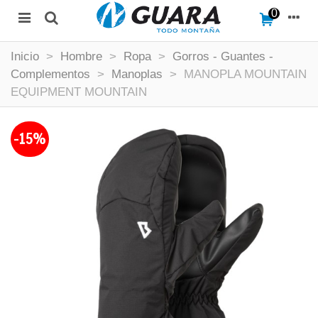
0
Inicio
>
Hombre
>
Ropa
>
Gorros - Guantes -
Complementos
>
Manoplas
>
MANOPLA MOUNTAIN
EQUIPMENT MOUNTAIN
-15%