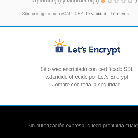
Opinione(s) y valoración(s)
(
Sitio protegido por reCAPTCHA.
Privacidad
-
Términos
Sitio web encriptado con certificado SSL
extendido ofrecido por Let's Encrypt
Compre con toda la seguridad.
Sin autorización expresa, queda prohibida cualqui