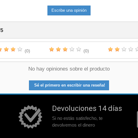
Escribe una opinión
/
5
(0)
(0)
No hay opiniones sobre el producto
Sé el primero en escribir una reseña!
Devoluciones 14 días
Si no estás satisfecho, te
devolvemos el dinero