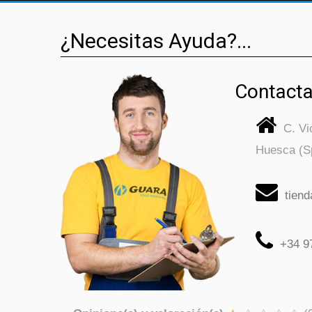
¿Necesitas Ayuda?...
Contacta
C. V
Huesca (S
tien
+34 9