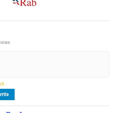
horas
ck
arrito