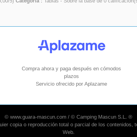
0,00
/
5
)
Categoría :
Tablas
- Sobre la base de
0
calificación(
Compra ahora y paga después en cómodos
plazos
Servicio ofrecido por Aplazame
© www.guara-mascun.com / © Camping Mascun S.L. ®
er copia o reproducción total o parcial de los contenidos, te
Web.