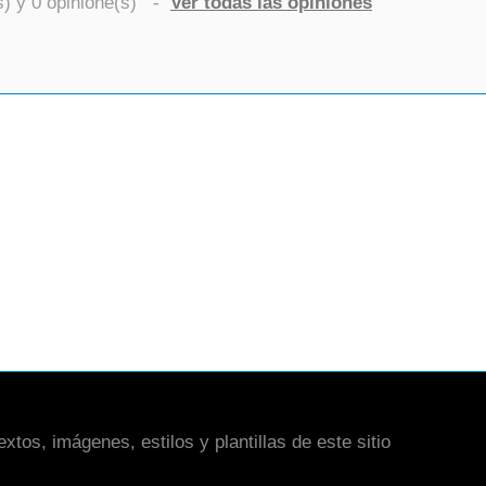
s) y
0
opinione(s)
-
Ver todas las opiniones
xtos, imágenes, estilos y plantillas de este sitio