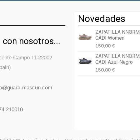
Novedades
ZAPATILLA NNORM
CADI Women
 con nosotros...
150,00 €
ZAPATILLA NNORM
icente Campo 11 22002
CADI Azul-Negro
pain)
150,00 €
da@guara-mascun.com
74 210010