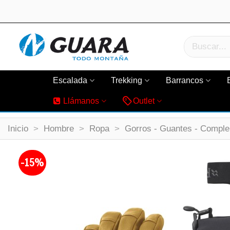
Escalada
Trekking
Barrancos
Llámanos
Outlet
Inicio
>
Hombre
>
Ropa
>
Gorros - Guantes - Compl
-15%