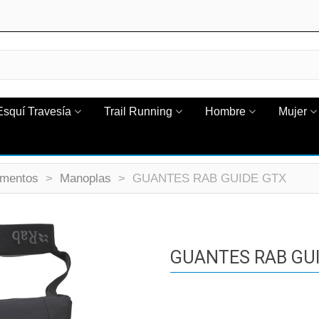
Esquí Travesía
Trail Running
Hombre
Mujer
ementos
>
Manoplas
>
GUANTES RAB GUIDE GTX
GUANTES RAB GU