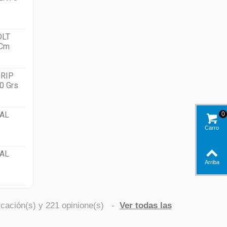
OLT
 Cm
RIP
0 Grs
AL
0
Carro
AL
Arriba
icación(s) y
221
opinione(s)
-
Ver todas las