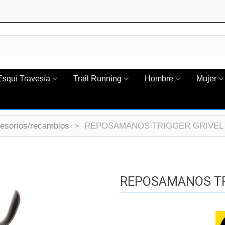
Esquí Travesía
Trail Running
Hombre
Mujer
esorios/recambios
>
REPOSAMANOS TRIGGER GRIVEL T
REPOSAMANOS TRI