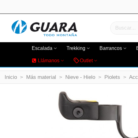
Escalada
Trekking
Barrancos
Llámanos
Outlet
Inicio
>
Más material
>
Nieve - Hielo
>
Piolets
>
Acc