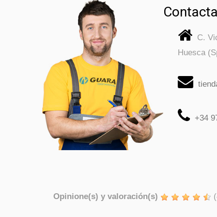
Contacta
C. V
Huesca (S
tien
+34 9
Opinione(s) y valoración(s)
(