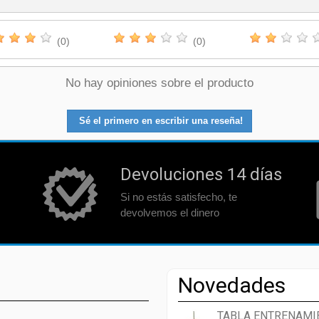
(0)
(0)
No hay opiniones sobre el producto
Sé el primero en escribir una reseña!
Devoluciones 14 días
Si no estás satisfecho, te
devolvemos el dinero
Novedades
TABLA ENTRENAMI