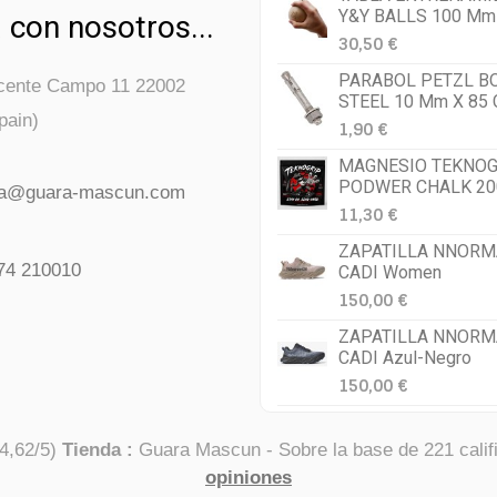
Y&Y BALLS 100 Mm
 con nosotros...
30,50 €
PARABOL PETZL B
icente Campo 11 22002
STEEL 10 Mm X 85
pain)
1,90 €
MAGNESIO TEKNOG
PODWER CHALK 20
da@guara-mascun.com
11,30 €
ZAPATILLA NNORM
74 210010
CADI Women
150,00 €
ZAPATILLA NNORM
CADI Azul-Negro
150,00 €
4,62
/
5
)
Tienda :
Guara Mascun
- Sobre la base de
221
calif
opiniones