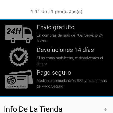
1
-11 de 11 productos(s)
Envío gratuito
En compras de más de 70€. Servicio 24
horas.
Devoluciones 14 días
Si no estás satisfecho, te devolvemos el
dinero
Pago seguro
Mediante comunicación SSL y plataformas
de Pago Seguro
Info De La Tienda