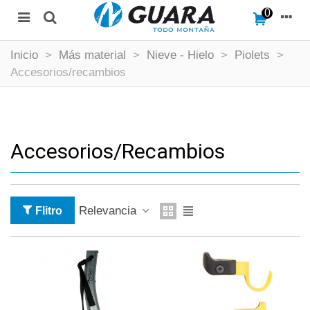
0
Inicio
>
Más material
>
Nieve - Hielo
>
Piolets
>
Accesorios/recambios
Accesorios/recambios
Relevancia
Flitro