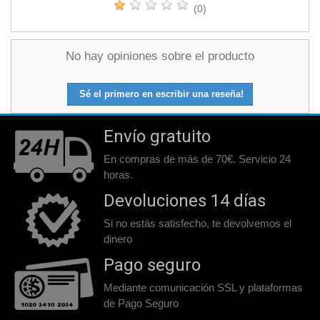
(0)
No hay opiniones sobre el producto
Sé el primero en escribir una reseña!
Envío gratuito
En compras de más de 70€. Servicio 24
horas.
Devoluciones 14 días
Si no estás satisfecho, te devolvemos el
dinero
Pago seguro
Mediante comunicación SSL y plataformas
de Pago Seguro