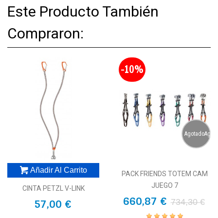
Este Producto También
Compraron:
-10%
AgotadoAgot
Añadir Al Carrito
PACK FRIENDS TOTEM CAM
JUEGO 7
CINTA PETZL V-LINK
660,87 €
734,30 €
57,00 €