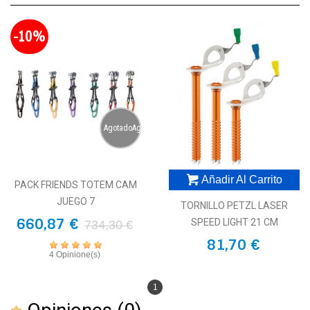
-10%
AgotadoAgotado
Añadir Al Carrito
PACK FRIENDS TOTEM CAM
JUEGO 7
TORNILLO PETZL LASER
660,87 €
SPEED LIGHT 21 CM
734,30 €
81,70 €
4 Opinione(s)
1