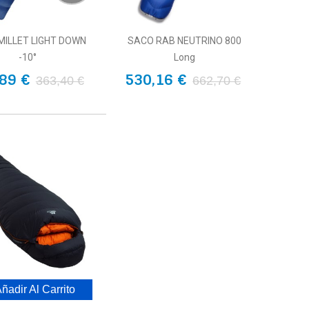
MILLET LIGHT DOWN
SACO RAB NEUTRINO 800
-10°
Long
89 €
530,16 €
363,40 €
662,70 €
ñadir Al Carrito