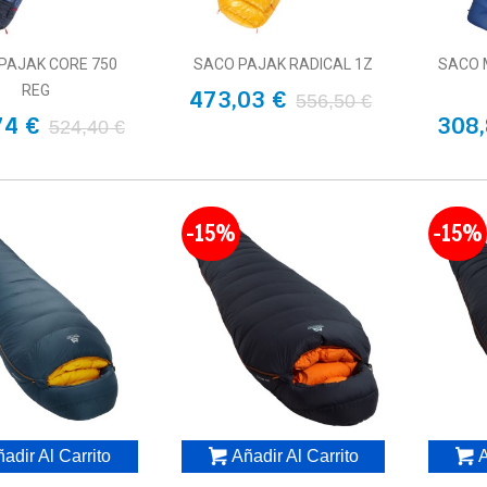
PAJAK CORE 750
SACO PAJAK RADICAL 1Z
SACO 
REG
473,03 €
556,50 €
74 €
308,
524,40 €
-15%
-15%
adir Al Carrito
Añadir Al Carrito
A