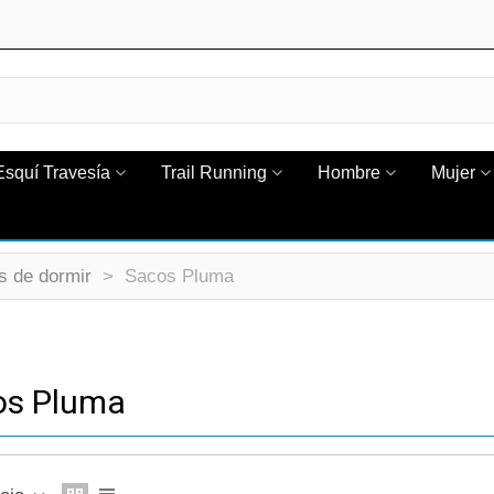
Esquí Travesía
Trail Running
Hombre
Mujer
s de dormir
>
Sacos Pluma
os Pluma