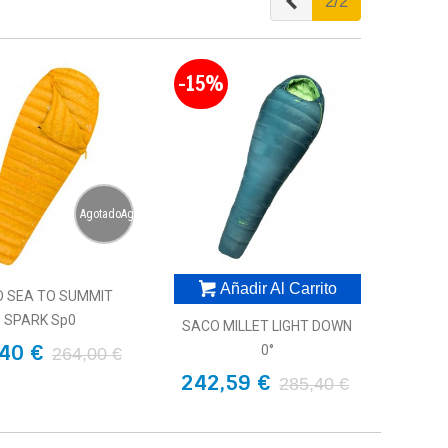
Anterior
2/2
-15%
AgotadoAgotado
Añadir Al Carrito
 SEA TO SUMMIT
SPARK Sp0
SACO MILLET LIGHT DOWN
40 €
0°
264,00 €
242,59 €
285,40 €