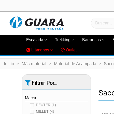
Escalada
Trekking
Barrancos
Llámanos
Outlet
Inicio
>
Más material
>
Material de Acampada
>
Saco
Filtrar Por...
Sac
Marca
DEUTER
(1)
MILLET
(4)