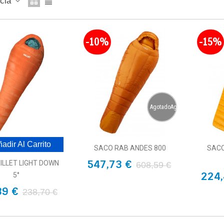
ncia
-10%
-15%
AgotadoAgotado
adir Al Carrito
SACO RAB ANDES 800
SACO
547,73 €
ILLET LIGHT DOWN
608,59 €
224,
5°
89 €
238,70 €