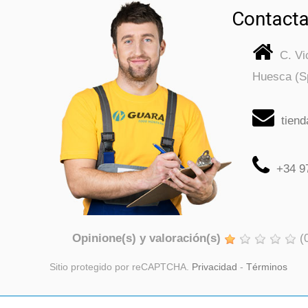
Contacta
C. V
Huesca (S
tien
+34 9
Opinione(s) y valoración(s)
(
Sitio protegido por reCAPTCHA.
Privacidad
-
Términos