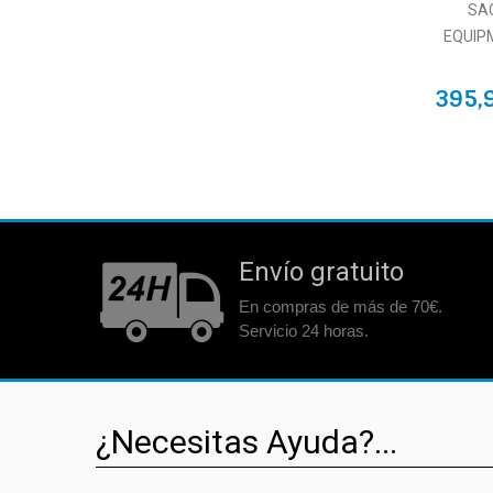
SA
EQUIP
395,
Envío gratuito
En compras de más de 70€.
Servicio 24 horas.
¿Necesitas Ayuda?...