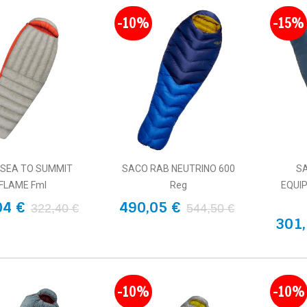
-10%
-15%
 SEA TO SUMMIT
SACO RAB NEUTRINO 600
S
FLAME FmI
Reg
EQUI
04 €
490,05 €
322,40 €
544,50 €
301,
-10%
-10%