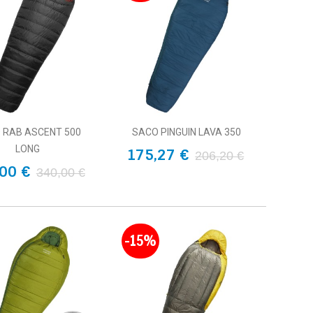
 RAB ASCENT 500
SACO PINGUIN LAVA 350
LONG
175,27 €
206,20 €
00 €
340,00 €
-15%