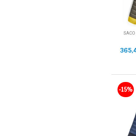
SACO
365,
-15%