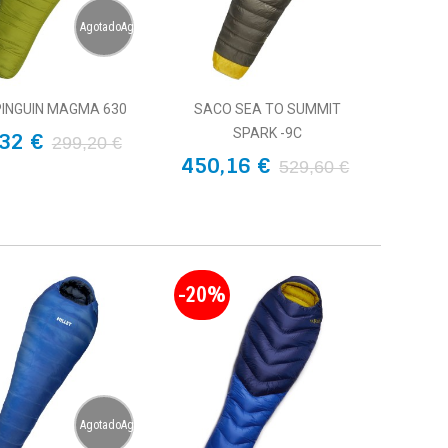
AgotadoAgotado
INGUIN MAGMA 630
SACO SEA TO SUMMIT
SPARK -9C
32 €
299,20 €
450,16 €
529,60 €
-20%
AgotadoAgotado