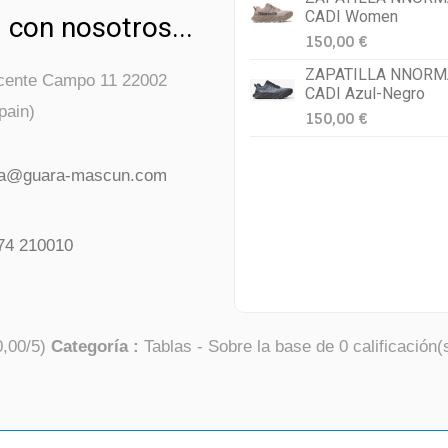
CADI Women
 con nosotros...
150,00 €
ZAPATILLA NNORM
icente Campo 11 22002
CADI Azul-Negro
pain)
150,00 €
da@guara-mascun.com
74 210010
0,00
/
5
)
Categoría :
Tablas
- Sobre la base de
0
calificación(