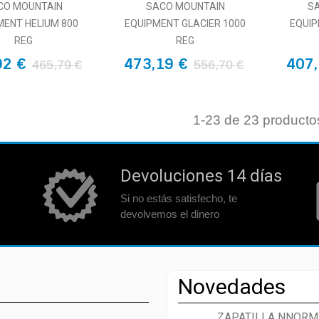
CO MOUNTAIN
SACO MOUNTAIN
S
MENT HELIUM 800
EQUIPMENT GLACIER 1000
EQUIP
REG
REG
92 €
473,19 €
407,
465,79 €
556,70 €
1
-23 de 23 producto
Devoluciones 14 días
Si no estás satisfecho, te
devolvemos el dinero
Novedades
ZAPATILLA NNORM