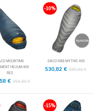
-10%
AgotadoAgotado
ACO MOUNTAIN
SACO RAB MYTHIC 400
PMENT HELIUM 400
530,82 €
589,80 €
REG
58 €
354,80 €
-15%