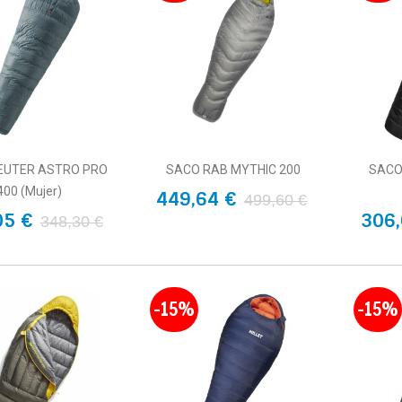
EUTER ASTRO PRO
SACO RAB MYTHIC 200
SACO
400 (Mujer)
449,64 €
499,60 €
05 €
306,
348,30 €
-15%
-15%