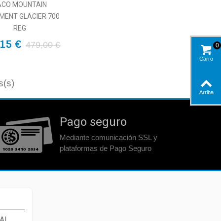
ACO MOUNTAIN
MENT GLACIER 700
REG
15 €
479,00 €
0
Carro
s(s)
Arriba
Pago seguro
Mediante comunicación SSL y
plataformas de Pago Seguro
AL