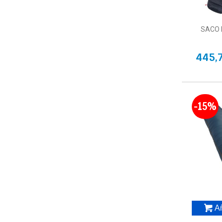
SACO 
445,
-15%
Añ