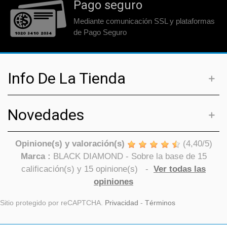
Pago seguro
Mediante comunicación SSL y plataformas
de Pago Seguro
Info De La Tienda
Novedades
Opinione(s) y valoración(s)
(
4,40
/
5
)
Marca :
BLACK DIAMOND
- Sobre la base de
15
calificación(s) y
15
opinione(s)
-
Ver todas las
opiniones
Sitio protegido por reCAPTCHA.
Privacidad
-
Términos