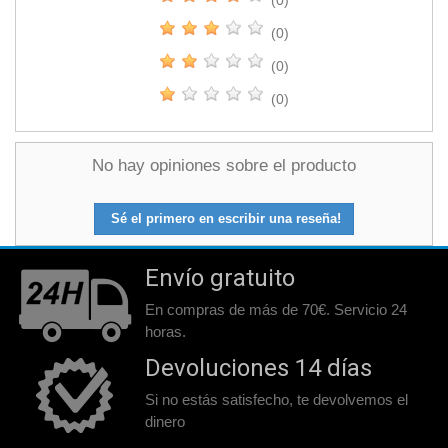
(0)
(0)
(0)
(0)
No hay opiniones sobre el producto
Sé el primero en escribir una reseña!
Envío gratuito
En compras de más de 70€. Servicio 24
horas.
Devoluciones 14 días
Si no estás satisfecho, te devolvemos el
dinero