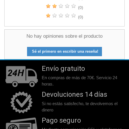
(0)
(0)
No hay opiniones sobre el producto
Sé el primero en escribir una reseña!
Envío gratuito
En compras de más de 70€. Servicio 24
horas.
Devoluciones 14 días
Si no estás satisfecho, te devolvemos el
dinero
Pago seguro