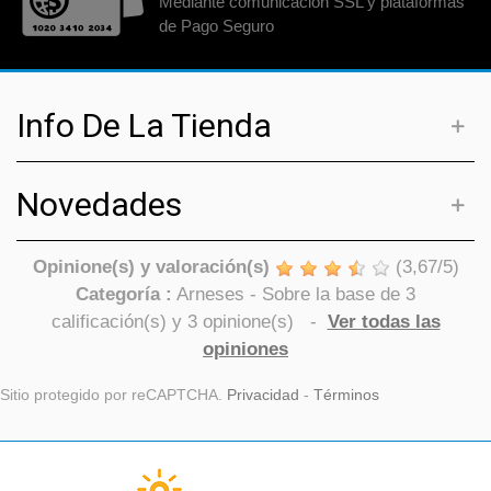
Mediante comunicación SSL y plataformas
de Pago Seguro
Info De La Tienda
Novedades
Opinione(s) y valoración(s)
(
3,67
/
5
)
Categoría :
Arneses
- Sobre la base de
3
calificación(s) y
3
opinione(s)
-
Ver todas las
opiniones
Sitio protegido por reCAPTCHA.
Privacidad
-
Términos