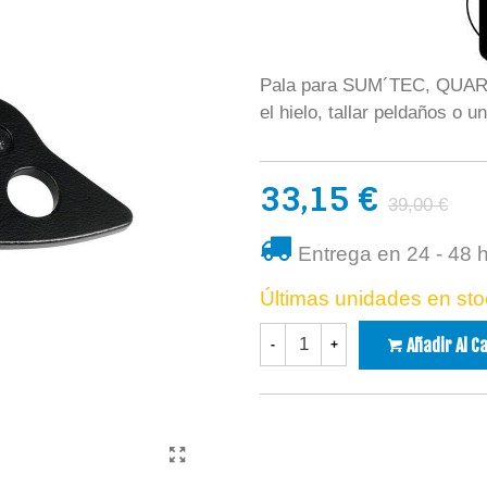
Pala para SUM´TEC, QUARK
el hielo, tallar peldaños o u
33,15 €
39,00 €
Entrega en 24 - 48 
Últimas unidades en sto
Añadir Al C
-
+