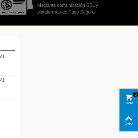
Mediante comunicación SSL y
plataformas de Pago Seguro
AL
AL
0
Carro
Arriba