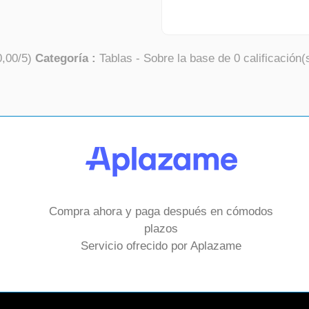
0,00
/
5
)
Categoría :
Tablas
- Sobre la base de
0
calificación(
Compra ahora y paga después en cómodos
plazos
Servicio ofrecido por Aplazame