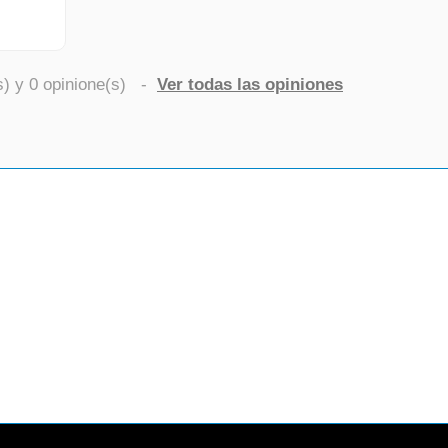
s) y
0
opinione(s)
-
Ver todas las opiniones