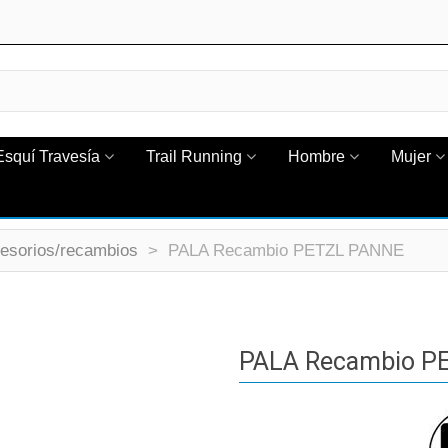
Esquí Travesía
Trail Running
Hombre
Mujer
esorios/recambios
>
PALA Recambio PETZL PANNE
PALA Recambio P