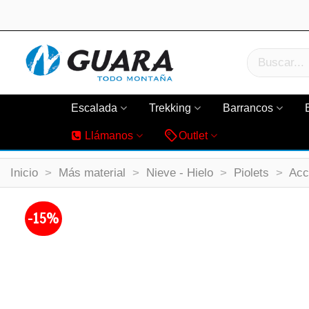
Escalada
Trekking
Barrancos
Llámanos
Outlet
Inicio
>
Más material
>
Nieve - Hielo
>
Piolets
>
Acc
-15%