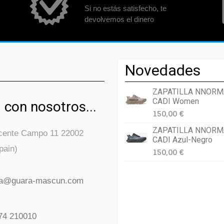
Si no estás satisfecho, te
devolvemos el dinero
Novedades
ZAPATILLA NNORM
CADI Women
 con nosotros...
150,00 €
ZAPATILLA NNORM
icente Campo 11 22002
CADI Azul-Negro
pain)
150,00 €
da@guara-mascun.com
74 210010