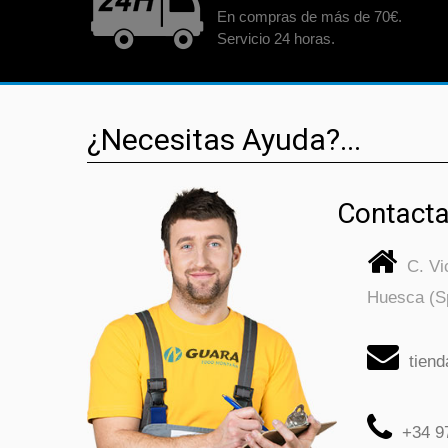
En compras de más de 70€.
Servicio 24 horas.
¿Necesitas Ayuda?...
Contacta
C. V
Huesca (S
tien
+34 9