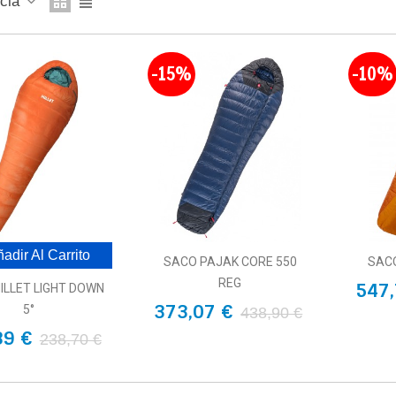
ncia
-15%
-10%
adir Al Carrito
SACO PAJAK CORE 550
SACO
REG
547,
ILLET LIGHT DOWN
373,07 €
5°
438,90 €
89 €
238,70 €