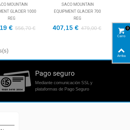
ACO MOUNTAIN
SACO MOUNTAIN
MENT GLACIER 1000
EQUIPMENT GLACIER 700
REG
REG
19 €
407,15 €
556,70 €
479,00 €
0
Carro
s(s)
Arriba
Pago seguro
Mediante comunicación SSL y
plataformas de Pago Seguro