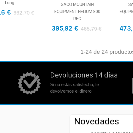
Long
SACO MOUNTAIN
S
16 €
EQUIPMENT HELIUM 800
EQUIP
662,70 €
REG
395,92 €
473,
465,79 €
1
-24 de 24 producto
Devoluciones 14 días
Si no estás satisfecho, te
devolvemos el dinero
Novedades