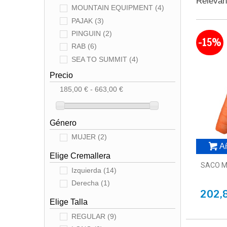
Releva
MOUNTAIN EQUIPMENT
(4)
PAJAK
(3)
PINGUIN
(2)
-15%
RAB
(6)
SEA TO SUMMIT
(4)
Precio
185,00 € - 663,00 €
Género
MUJER
(2)
Añ
Elige Cremallera
SACO M
Izquierda
(14)
Derecha
(1)
202,
Elige Talla
REGULAR
(9)