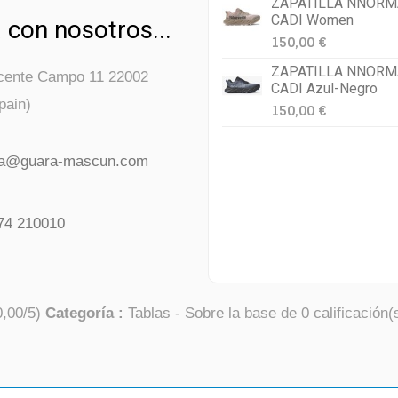
ZAPATILLA NNORM
CADI Women
 con nosotros...
150,00 €
ZAPATILLA NNORM
icente Campo 11 22002
CADI Azul-Negro
pain)
150,00 €
da@guara-mascun.com
74 210010
0,00
/
5
)
Categoría :
Tablas
- Sobre la base de
0
calificación(