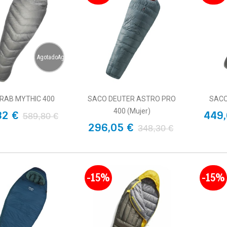
AgotadoAgotado
RAB MYTHIC 400
SACO DEUTER ASTRO PRO
SACO
400 (Mujer)
82 €
449,
589,80 €
296,05 €
348,30 €
-15%
-15%