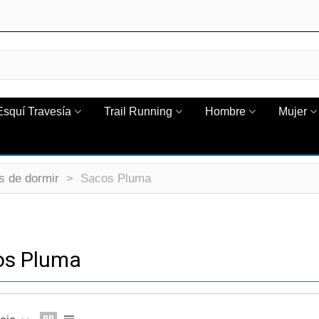
Esquí Travesía
Trail Running
Hombre
Mujer
s de dormir
>
Sacos Pluma
os Pluma