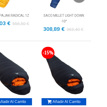
PAJAK RADICAL 1Z
SACO MILLET LIGHT DOWN
-10°
03 €
556,50 €
308,89 €
363,40 €
-15%
ñadir Al Carrito
Añadir Al Carrito