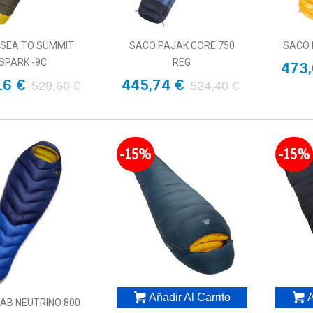
 SEA TO SUMMIT
SACO PAJAK CORE 750
SACO 
SPARK -9C
REG
473,
16 €
445,74 €
529,60 €
524,40 €
-15%
-15%
Añadir Al Carrito
A
AB NEUTRINO 800