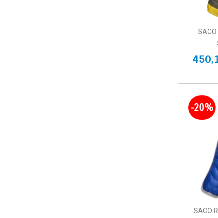
SACO
450,
-20%
SACO R