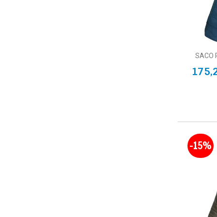
SACO P
175,
-15%