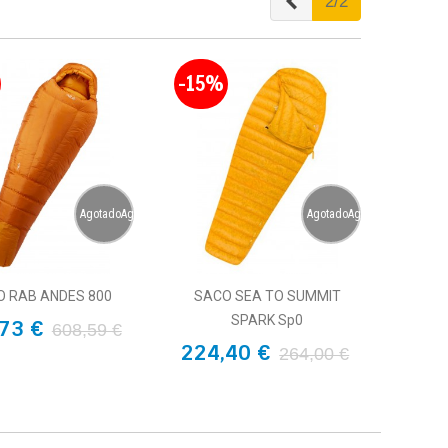
Anterior
2/2
-15%
AgotadoAgotado
AgotadoAgotado
 RAB ANDES 800
SACO SEA TO SUMMIT
SPARK Sp0
73 €
608,59 €
224,40 €
264,00 €