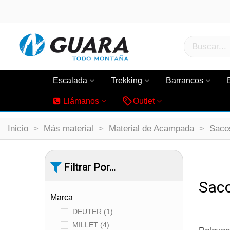
Escalada
Trekking
Barrancos
Llámanos
Outlet
Inicio
>
Más material
>
Material de Acampada
>
Saco
Filtrar Por...
Sac
Marca
DEUTER
(1)
MILLET
(4)