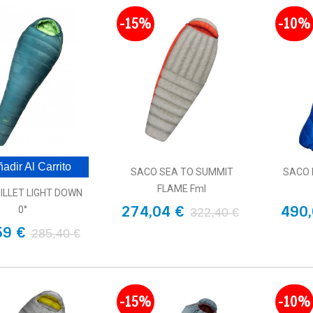
-15%
-10%
adir Al Carrito
SACO SEA TO SUMMIT
SACO 
FLAME FmI
ILLET LIGHT DOWN
274,04 €
490,
0°
322,40 €
59 €
285,40 €
-15%
-10%