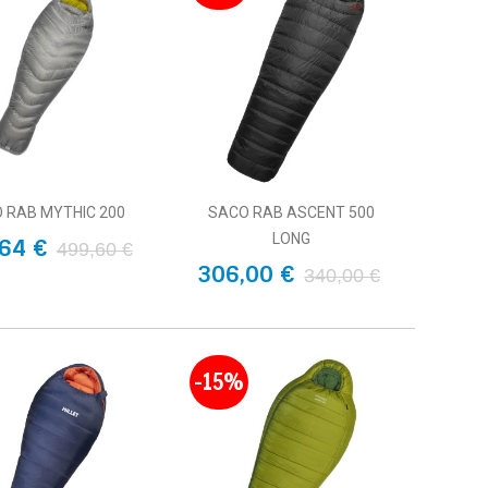
 RAB MYTHIC 200
SACO RAB ASCENT 500
LONG
64 €
499,60 €
306,00 €
340,00 €
-15%