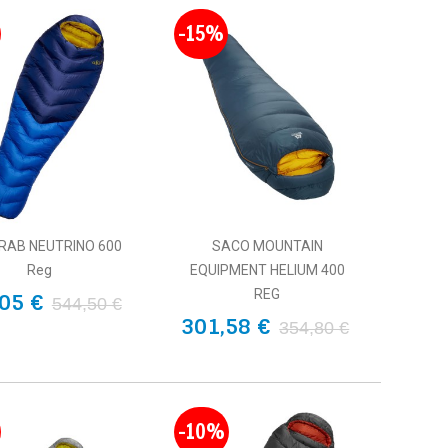
-15%
RAB NEUTRINO 600
SACO MOUNTAIN
Reg
EQUIPMENT HELIUM 400
REG
05 €
544,50 €
301,58 €
354,80 €
-10%