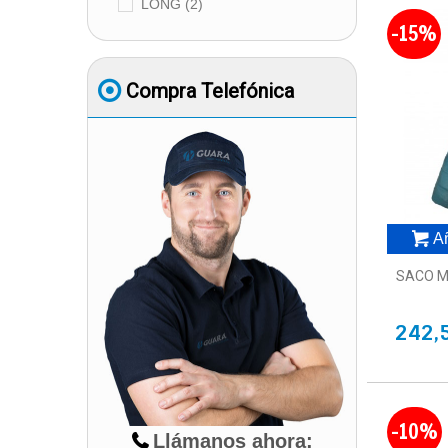
LONG
(2)
-15%
Compra Telefónica
Añ
SACO M
242,
-10%
Llámanos ahora: