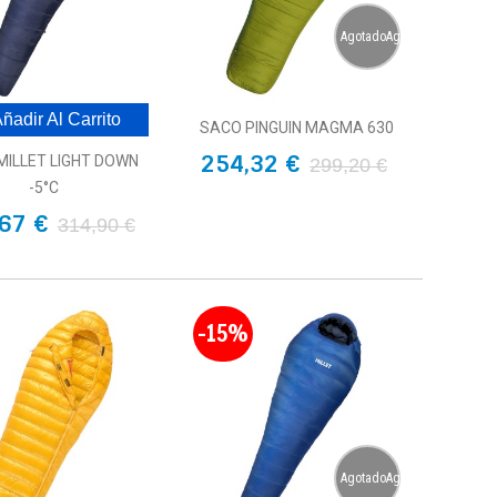
AgotadoAgotado
ñadir Al Carrito
SACO PINGUIN MAGMA 630
254,32 €
MILLET LIGHT DOWN
299,20 €
-5°C
67 €
314,90 €
-15%
AgotadoAgotado