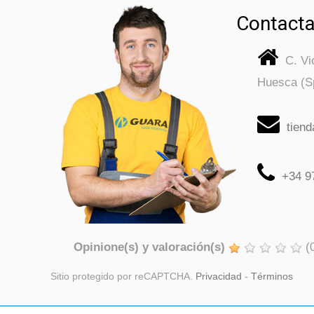
Contacta
C. V
Huesca (S
tien
+34 9
Opinione(s) y valoración(s)
(
Sitio protegido por reCAPTCHA.
Privacidad
-
Términos