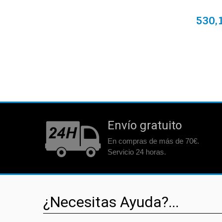
530,
Envío gratuito
En compras de más de 70€.
Servicio 24 horas.
¿Necesitas Ayuda?...